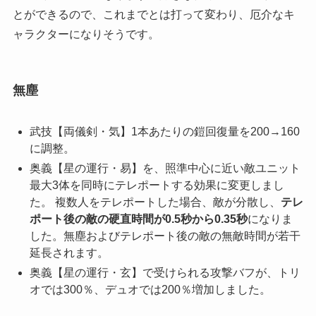
とができるので、これまでとは打って変わり、厄介なキ
ャラクターになりそうです。
無塵
武技【両儀剣・気】
1本あたりの鎧回復量を200→160
に調整。
奥義【星の運行・易】を、照準中心に近い敵ユニット
最大3体を同時にテレポートする効果に変更しまし
た。 複数人をテレポートした場合、敵が分散し、
テレ
ポート後の敵の硬直時間が0.5秒から0.35秒
になりま
した。無塵およびテレポート後の敵の無敵時間が若干
延長されます。
奥義【星の運行・玄】で受けられる攻撃バフが、トリ
オでは300％、デュオでは200％増加しました。