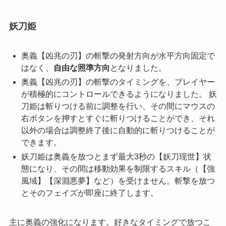
妖刀姫
奥義【凶兆の刃】の斬撃の発射方向が水平方向固定で
はなく、
自由な照準方向
となりました。
奥義【凶兆の刃】の斬撃のタイミングを、プレイヤー
が積極的にコントロールできるようになりました。
妖
刀姫は斬りつける前に調整を行い、その間にマウスの
右ボタンを押すとすぐに斬りつけることができ、それ
以外の場合は調整終了後に自動的に斬りつけることが
できます。
妖刀姫は奥義を放つとまず最大3秒の【妖刀现世】状
態になり、その間は移動効果を制限するスキル（【強
風域】【深淵悪夢】など）を受けません。斬撃を放つ
とそのフェイズが即座に終了します。
主に奥義の強化になります。好きなタイミングで放つこ