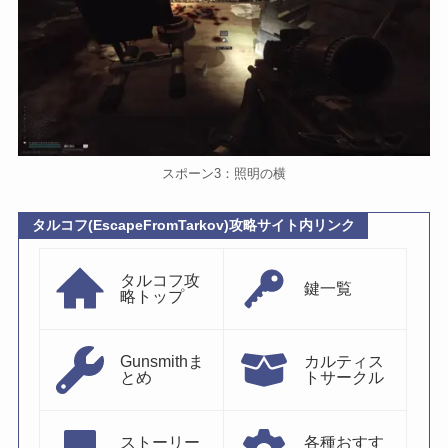
スポーン3：照明の横
タルコフ(EscapeFromTarkov)攻略サイト内リンク
タルコフ攻
鍵一覧
略トップ
Gunsmithま
カルティス
とめ
トサークル
ストーリー
各種おすす