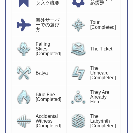
タスク概要
め設定
海外サーバ
Tour
ーでの遊び
[Completed]
方
Falling
Skies
The Ticket
[Completed]
The
Batya
Unheard
[Completed]
They Are
Blue Fire
Already
[Completed]
Here
Accidental
The
Witness
Labyrinth
[Completed]
[Completed]