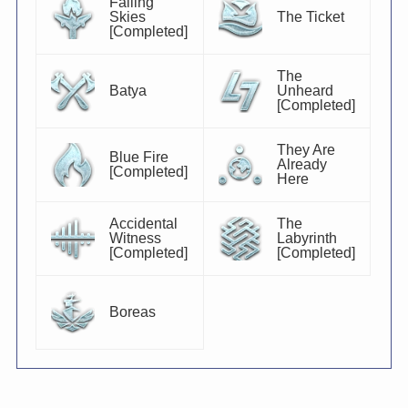
Falling
Skies
The Ticket
[Completed]
The
Batya
Unheard
[Completed]
They Are
Blue Fire
Already
[Completed]
Here
Accidental
The
Witness
Labyrinth
[Completed]
[Completed]
Boreas