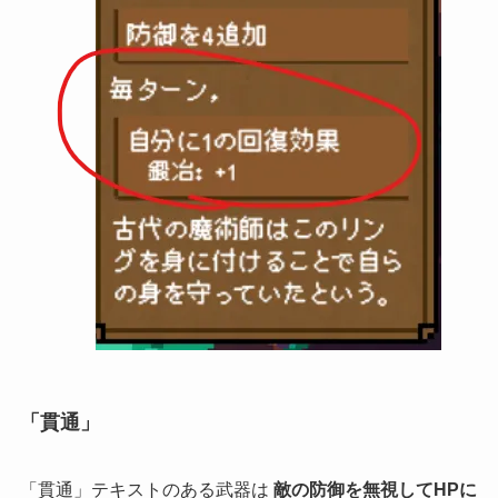
「貫通」
「貫通」テキストのある武器は
敵の防御を無視してHPに