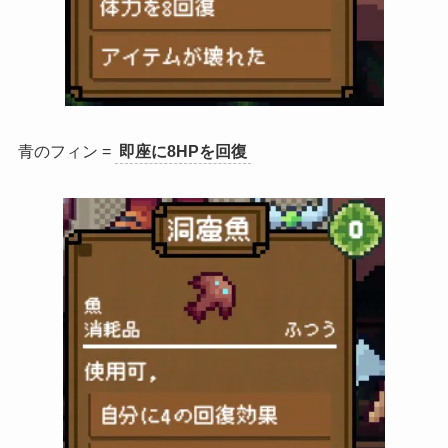
青のフィン =
即座に8HPを回復