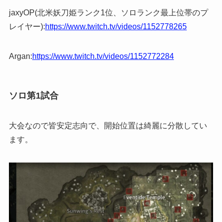
jaxyOP(北米妖刀姫ランク1位、ソロランク最上位帯のプ
レイヤー):
https://www.twitch.tv/videos/1152778265
Argan:
https://www.twitch.tv/videos/1152772284
ソロ第1試合
大会なので皆安定志向で、開始位置は綺麗に分散してい
ます。