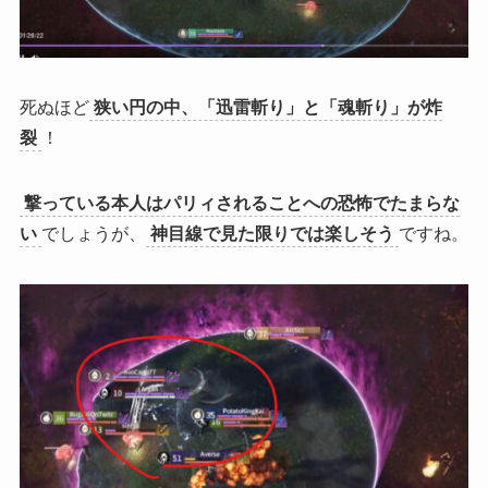
死ぬほど
狭い円の中、「迅雷斬り」と「魂斬り」が炸
裂
！
撃っている本人はパリィされることへの恐怖でたまらな
い
でしょうが、
神目線で見た限りでは楽しそう
ですね。