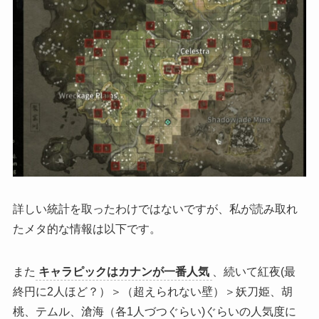
詳しい統計を取ったわけではないですが、私が読み取れ
たメタ的な情報は以下です。
また
キャラピックはカナンが一番人気
、続いて紅夜(最
終円に2人ほど？）＞（超えられない壁）＞妖刀姫、胡
桃、テムル、滄海（各1人づつぐらい)ぐらいの人気度に