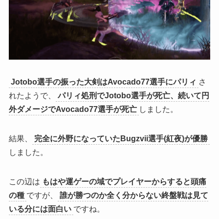
Jotobo選手の振った大剣はAvocado77選手にパリィ
さ
れたようで、
パリィ処刑でJotobo選手が死亡、続いて円
外ダメージでAvocado77選手が死亡
しました。
結果、
完全に外野になっていたBugzvii選手(紅夜)が優勝
しました。
この辺は
もはや運ゲーの域でプレイヤーからすると頭痛
の種
ですが、
誰が勝つのか全く分からない終盤戦は見て
いる分には面白い
ですね。