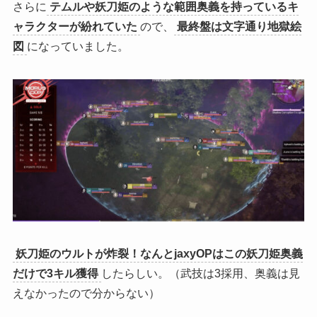
さらに
テムルや妖刀姫のような範囲奥義を持っているキ
ャラクターが紛れていた
ので、
最終盤は文字通り地獄絵
図
になっていました。
妖刀姫のウルトが炸裂！なんとjaxyOPはこの妖刀姫奥義
だけで3キル獲得
したらしい。（武技は3採用、奥義は見
えなかったので分からない）