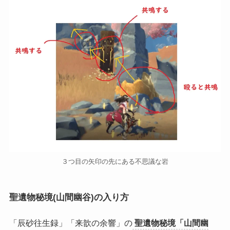
３つ目の矢印の先にある不思議な岩
聖遺物秘境(山間幽谷)の入り方
「辰砂往生録」「来歆の余響」の
聖遺物秘境「山間幽