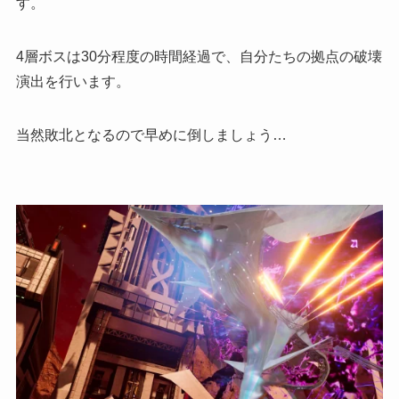
す。
4層ボスは
30分程度の時間経過で、自分たちの拠点の破壊
演出
を行います。
当然
敗北となる
ので早めに倒しましょう…