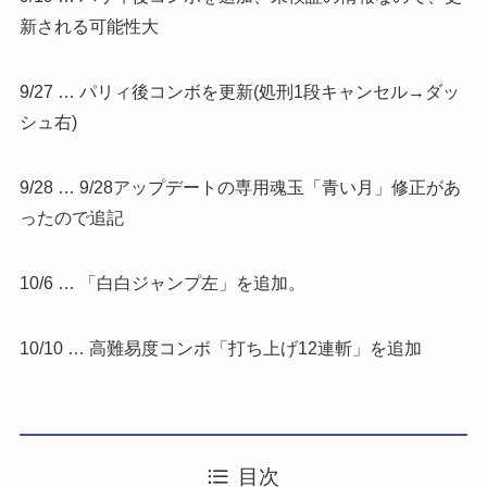
新される可能性大
9/27 … パリィ後コンボを更新(処刑1段キャンセル→ダッ
シュ右)
9/28 … 9/28アップデートの専用魂玉「青い月」修正があ
ったので追記
10/6 … 「白白ジャンプ左」を追加。
10/10 … 高難易度コンボ「打ち上げ12連斬」を追加
目次