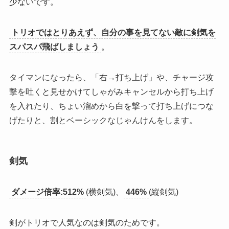
少ないです。
トリオではとりあえず、自分の事を見てない敵に剣気を
スパスパ飛ばしましょう
。
タイマンになったら、「右→打ち上げ」や、チャージ攻
撃を吐くと見せかけてしゃがみキャンセルから打ち上げ
を入れたり、ちょい溜めから白を撃って打ち上げにつな
げたりと、割とベーシックなじゃんけんをします。
剣気
ダメージ倍率:512%
(横剣気)、
446%
(縦剣気)
剣がトリオで人気なのは剣気のため
です。