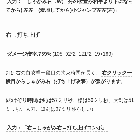
入力：「しゃがみ右→W(自分の位置が相手より下になっ
てから) 左左→(着地してから)小ジャンプ左左(右)」
右→打ち上げ
ダメージ倍率:739%
(105+92*2+121*2+19+189)
剣は右の白攻撃一段目の拘束時間が長く、
右クリック一
段目からしゃがみ右（打ち上げ攻撃）が繋がります。
(のけぞり時間は剣は57ミリ秒、槍は50ミリ秒、大剣は51
ミリ秒、太刀、短剣は37ミリ秒らしい）
入力：「右→しゃがみ右→打ち上げコンボ」