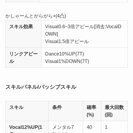
かしゃーんとがらがら+(4凸)
スキル効果
Visual
0.6~3倍アピール[消去:
Vocal
D
OWN]
Visual
1.5倍アピール
リンクアピー
Dance
10%UP(7T)
ル
Visual
1%DOWN(7T)
スキルパネル/パッシブスキル
スキル
条件
確率
最大回数
(%)
(回)
Vocal
12%UP(1
メンタル7
40
1