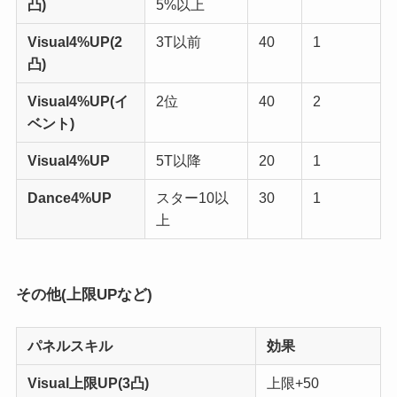
凸)
5%以上
Visual
4%UP(2
3T以前
40
1
凸)
Visual
4%UP(イ
2位
40
2
ベント)
Visual
4%UP
5T以降
20
1
Dance
4%UP
スター10以
30
1
上
その他(上限UPなど)
パネルスキル
効果
Visual
上限UP(3凸)
上限+50