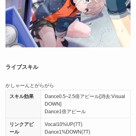
ライブスキル
かしゃーんとがらがら
スキル効果
Dance
0.5~2.5倍アピール[消去:
Visual
DOWN]
Dance
1倍アピール
リンクアピ
Vocal
10%UP(7T)
ール
Dance
1%DOWN(7T)