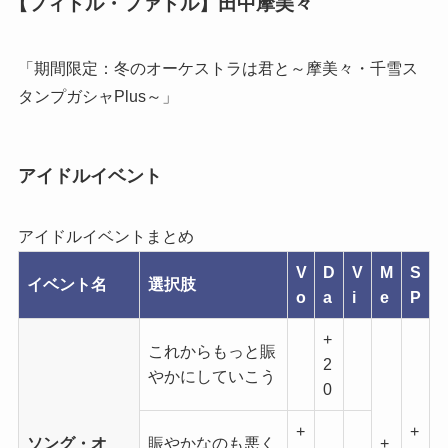
【フィドル・ファドル】田中摩美々
「期間限定：冬のオーケストラは君と～摩美々・千雪ス
タンプガシャPlus～」
アイドルイベント
アイドルイベントまとめ
V
D
V
M
S
イベント名
選択肢
o
a
i
e
P
+
これからもっと賑
2
やかにしていこう
0
+
+
ソング・オ
賑やかなのも悪く
+