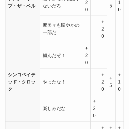
2
1
ブ・ザ・ベル
ないだろ
5
0
0
+
摩美々も賑やかの
2
一部だ
0
+
頼んだぞ！
2
0
シンコペイテ
+
+
+
ッド・クロッ
やったな！
2
1
5
ク
0
0
+
楽しみだな！
2
0
+
+
+