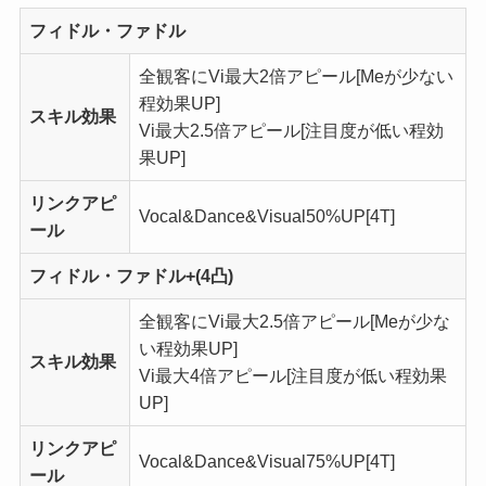
フィドル・ファドル
全観客に
Vi
最大2倍アピール[
Me
が少ない
程効果UP]
スキル効果
Vi
最大2.5倍アピール[
注目度
が低い程効
果UP]
リンクアピ
Vocal
&
Dance
&
Visual
50%UP[4T]
ール
フィドル・ファドル+(4凸)
全観客に
Vi
最大2.5倍アピール[
Me
が少な
い程効果UP]
スキル効果
Vi
最大4倍アピール[
注目度
が低い程効果
UP]
リンクアピ
Vocal
&
Dance
&
Visual
75%UP[4T]
ール