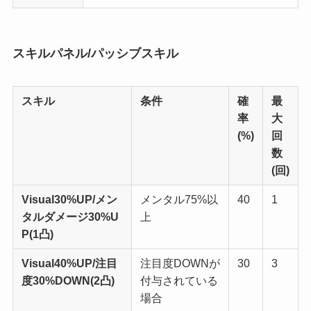
スキルパネル/パッシブスキル
スキル
条件
確
最
率
大
(%)
回
数
(回)
Visual
30%UP/
メン
メンタル75%以
40
1
タルダメージ
30%U
上
P(1凸)
Visual
40%UP/
注目
注目度DOWNが
30
3
度
30%DOWN(2凸)
付与されている
場合