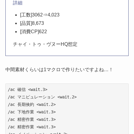
詳細
[工数]3062⇒4,023
[品質]8,673
[消費CP]622
チャイ・トゥ・ヴヌーHQ想定
中間素材くらいは1マクロで作りたいですよね…！
/ac 確信 <wait.3>

/ac マニピュレーション <wait.2>

/ac 長期倹約 <wait.2>

/ac 下地作業 <wait.3>

/ac 精密作業 <wait.3>

/ac 精密作業 <wait.3>
