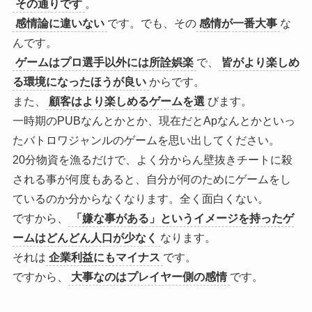
その通りです
。
感情論に違いない
です。でも、その
感情が一番大事
な
んです。
ゲームはプロ選手以外には所詮娯楽
で、
皆がより楽しめ
る環境になったほうが良い
からです。
また、
顧客はより楽しめるゲームを選
びます。
一時期のPUBなんとかとか、現在だとApなんとかといっ
たバトロワジャンルのゲームを思い出してください。
20分物資を漁るだけで、よく分からん壁抜きチートに殺
される事が何度もあると、自分が何のためにゲームをし
ているのか分からなくなります。全く面白くない。
ですから、
「嫌な事がある」というイメージを持ったゲ
ームはどんどん人口が少なく
なります。
それは
企業利益にもマイナス
です。
ですから、
大事なのはプレイヤー側の感情
です。