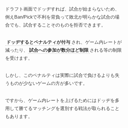
ドラフト画面でドッヂすれば、試合が始まらない
ため、
例えBan/Pickで不利を背負って
敗北が明らかな試合の場
合でも、試合することそのものを拒否
できます。
ドッヂするとペナルティが付与
され、ゲーム内レートが
減ったり、
試合への参加が数分ほど制限
される等の制限
を受けます。
しかし、この
ペナルティは実際に試合で負けるよりも失
うものが少ない
ゲームの方が多いです。
ですから、
ゲーム内レートを上げるためにはドッヂを多
用して勝てるマッチングを選別する戦法が取られる
こと
もあります。