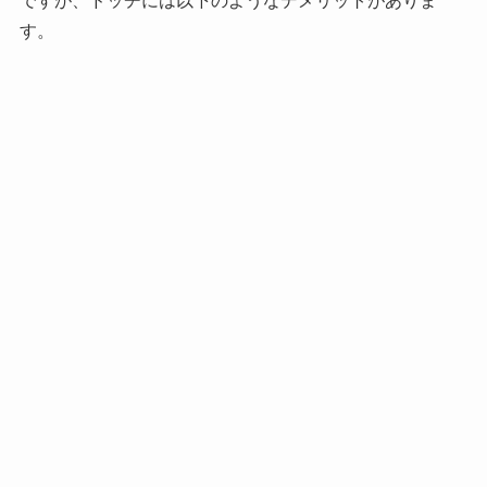
ですが、
ドッヂには以下のようなデメリット
がありま
す。