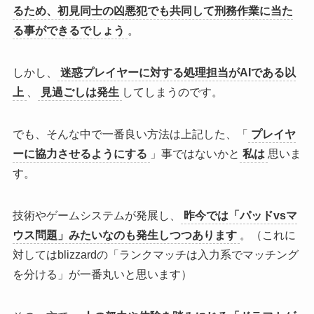
るため、
初見同士の凶悪犯でも共同して刑務作業に当た
る
事ができるでしょう
。
しかし、
迷惑プレイヤーに対する処理担当がAIである以
上
、
見過ごしは発生
してしまうのです。
でも、そんな中で一番良い方法は上記した、「
プレイヤ
ーに協力させるようにする
」事ではないかと
私は
思いま
す。
技術やゲームシステムが発展し、
昨今では「パッドvsマ
ウス問題」みたいなのも発生しつつあります
。（これに
対してはblizzardの「ランクマッチは入力系でマッチング
を分ける」が一番丸いと思います）