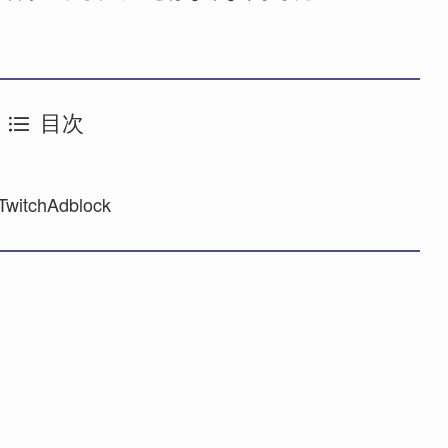
目次
chAdblock