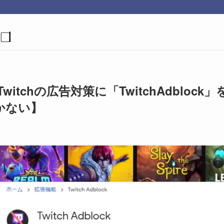
chの広告対策に「TwitchAdblock」
効かない】