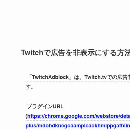
Twitchで広告を非表示にする方法、T
「TwitchAdblock」は、Twitch.tvで
す。
プラグインURL
(
https://chrome.google.com/webstore/detai
plus/mdohdkncgoaamplcaokhmlppgafhlim