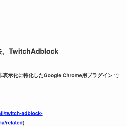
witchAdblock
で
の広告非表示化に特化したGoogle Chrome用プラグイン
l/twitch-adblock-
a/related
)