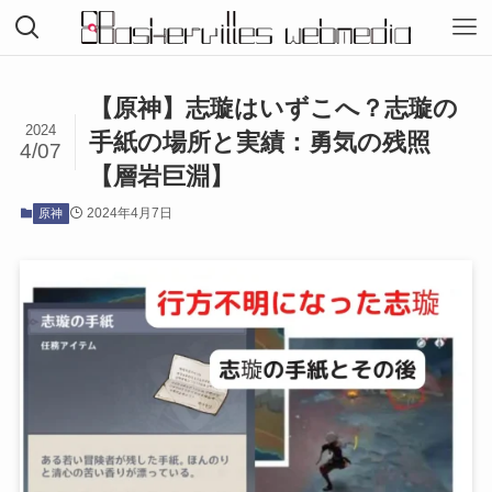
【原神】志璇はいずこへ？志璇の
2024
手紙の場所と実績：勇気の残照
4/07
【層岩巨淵】
2024年4月7日
原神