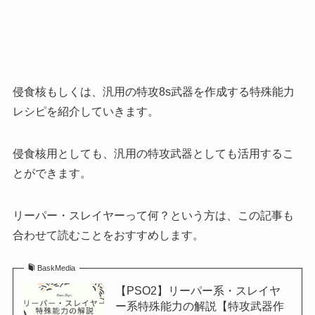
侵食核もしくは、汎用の特攻8s武器を作成する特殊能力
レシピを紹介していきます。
侵食核用としても、汎用の特攻武器としても活用するこ
とができます。
リーパー・スレイヤーって何？という方は、この記事も
合わせて読むことをおすすめします。
BaskMedia
【PSO2】リーパー系・スレイヤ
ー系特殊能力の解説【特攻武器作