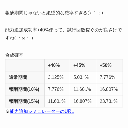
報酬期間じゃないと絶望的な確率すぎる(´ε｀；)…
能力追加成功率+40%使って、試行回数稼ぐのが良さげで
すね(´・ω・`)
合成確率
+40%
+45%
+50%
通常期間
3.125%
5.03..%
7.776%
報酬期間(10%)
7.776%
11.60..%
16.807%
報酬期間(15%)
11.60..%
16.807%
23.73..%
※
能力追加シミュレーターのURL