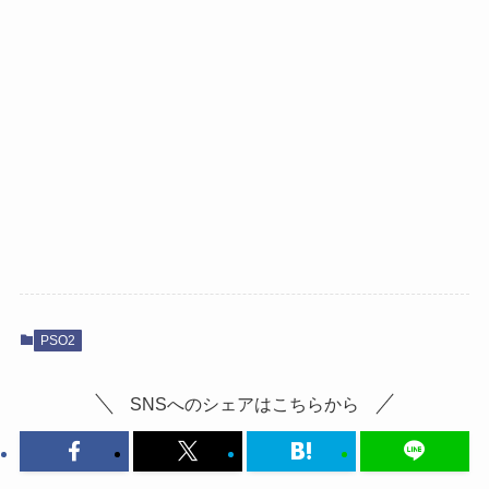
PSO2
SNSへのシェアはこちらから