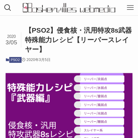
【PSO2】侵食核・汎用特攻8s武器
2020
特殊能力レシピ【リーパースレイ
3/05
ヤー】
2020年3月5日
PSO2