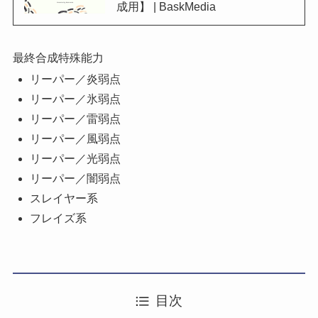
成用】 | BaskMedia
最終合成特殊能力
リーパー／炎弱点
リーパー／氷弱点
リーパー／雷弱点
リーパー／風弱点
リーパー／光弱点
リーパー／闇弱点
スレイヤー系
フレイズ系
目次