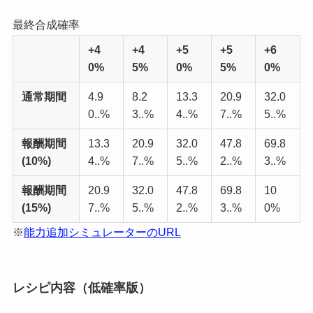
最終合成確率
+4
+4
+5
+5
+6
0%
5%
0%
5%
0%
通常期間
4.9
8.2
13.3
20.9
32.0
0..%
3..%
4..%
7..%
5..%
報酬期間
13.3
20.9
32.0
47.8
69.8
(10%)
4..%
7..%
5..%
2..%
3..%
報酬期間
20.9
32.0
47.8
69.8
10
(15%)
7..%
5..%
2..%
3..%
0%
※
能力追加シミュレーターのURL
レシピ内容（低確率版）