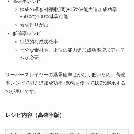
高確率レシピ
錬成の導き+報酬期間(+15%)+能力追加成功率
+60%で100%継承可能
素材作りが山
低確率レシピ
絶望的な成功確率
十分な素材や、上位の能力追加成功率増加アイテ
ムが必要
リーパースレイヤーの継承確率はかなり低いため、
高確
率レシピで能力追加成功率+60%を使って100%継承する
のが良い
です。
レシピ内容（高確率版）