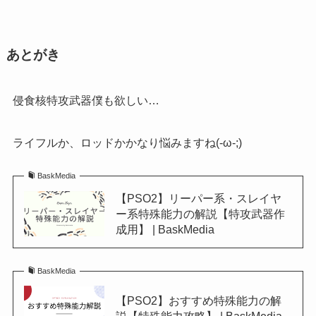
あとがき
侵食核特攻武器僕も欲しい…
ライフルか、ロッドかかなり悩みますね(-ω-;)
BaskMedia
【PSO2】リーパー系・スレイヤ
ー系特殊能力の解説【特攻武器作
成用】 | BaskMedia
BaskMedia
【PSO2】おすすめ特殊能力の解