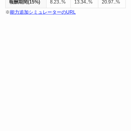
報酬期間(15%)
8.23..%
13.34..%
20.97..%
※
能力追加シミュレーターのURL