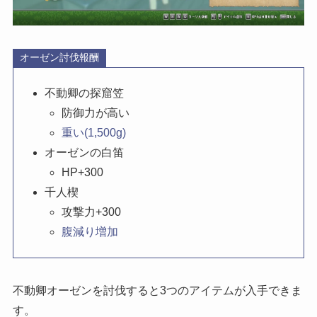
オーゼン討伐報酬
不動卿の探窟笠
防御力が高い
重い(1,500g)
オーゼンの白笛
HP+300
千人楔
攻撃力+300
腹減り増加
不動卿オーゼンを討伐すると3つのアイテムが入手できま
す。