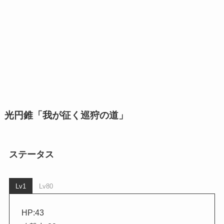
光円錐「我が征く巡狩の道」
ステータス
Lv1
Lv80
HP:43