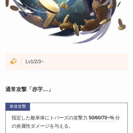
Lv1/2/3~
通常攻撃「赤字…」
単体攻撃
指定した敵単体にトパーズの攻撃力
50/60/70~%
分
の炎属性ダメージを与える。