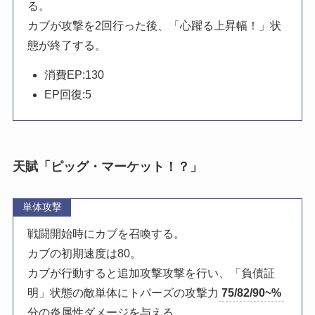
る。
カブが攻撃を2回行った後、「心躍る上昇幅！」状
態が終了する。
消費EP:130
EP回復:5
天賦「ピッグ・マーケット！？」
単体攻撃
戦闘開始時にカブを召喚する。
カブの初期速度は80。
カブが行動すると追加攻撃攻撃を行い、「負債証
明」状態の敵単体にトパーズの攻撃力
75/82/90~%
分の炎属性ダメージを与える。