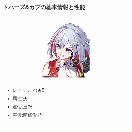
トパーズ&カブの基本情報と性能
レアリティ:★5
属性:炎
運命:巡狩
声優:南條愛乃