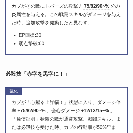
カブがその敵にトパーズの攻撃力
75/82/90~%
分の
炎属性を与える。この戦闘スキルがダメージを与え
た時、追加攻撃を発動したと見なす。
EP回復:30
弱点撃破:60
必殺技「赤字を黒字に！」
強化
カブが「心躍る上昇幅！」状態に入り、ダメージ倍
率
+75/82/90~%
、会心ダメージ
+12/13/15~%
。
「負債証明」状態の敵が通常攻撃、戦闘スキル、ま
たは必殺技を受けた時、カブの行動順が50%早ま