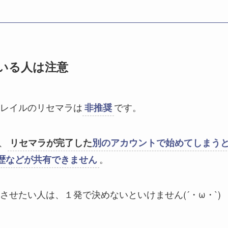
ている人は注意
レイルのリセマラは
です。
非推奨
、
リセマラが完了した
別のアカウントで始めてしまう
。
動歴などが共有できません
結させたい人は、１発で決めないといけません(´・ω・`)