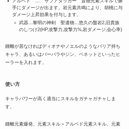
アルベド … サブアタッカー 置物元素スキルで勝
手にダメージが出ます。岩元素共鳴により、胡桃に与
ダメージ上昇効果を付与します。
武器…黎明の神剣 聖遺物…悠久の盤岩2,旧貴族
のしつけ2(HP,攻撃力,攻撃力%,岩ダメージ,会心率)
鍾離が居なければディオナやノエルのようなバリア持ち
キャラ、あるいはバーバラやジン、ベネットといったヒ
ーラーを入れます。
使い方
キャラパワーが高く適当にスキルをガチャガチャしま
す。
鍾離元素爆発、元素スキル＞アルベド元素スキル、元素