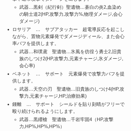
武器…黒剣（紀行剣）聖遺物…蒼白の炎2,血染め
の騎士道2(HP,攻撃力,攻撃力%,物理ダメージ,会心
ダメージ)
ロサリア … サブアタッカー 超電導反応を起こし
ながら、置物元素爆発でダメージディール、また会心
率バフを提供します。
武器…和璞鳶 聖遺物…氷風を彷徨う勇士2,旧貴
族のしつけ2(HP,攻撃力,元素チャージ,氷ダメージ,
会心率)
ベネット … サポート 元素爆発で攻撃力バフを提
供します。
武器…天空の刃 聖遺物…旧貴族のしつけ4(HP,攻
撃力,元素チャージ,HP,治療効果)
鍾離 … サポート シールドを貼り刻晴がフリーで
殴り続けられるようにします。
武器…黒纓槍 聖遺物…千岩牢固4（HP,攻撃
力,HP%,HP%,HP%）