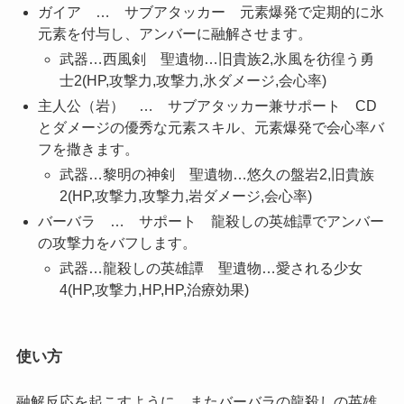
ガイア … サブアタッカー 元素爆発で定期的に氷
元素を付与し、アンバーに融解させます。
武器…西風剣 聖遺物…旧貴族2,氷風を彷徨う勇
士2(HP,攻撃力,攻撃力,氷ダメージ,会心率)
主人公（岩） … サブアタッカー兼サポート CD
とダメージの優秀な元素スキル、元素爆発で会心率バ
フを撒きます。
武器…黎明の神剣 聖遺物…悠久の盤岩2,旧貴族
2(HP,攻撃力,攻撃力,岩ダメージ,会心率)
バーバラ … サポート 龍殺しの英雄譚でアンバー
の攻撃力をバフします。
武器…龍殺しの英雄譚 聖遺物…愛される少女
4(HP,攻撃力,HP,HP,治療効果)
使い方
融解反応を起こすように、またバーバラの龍殺しの英雄