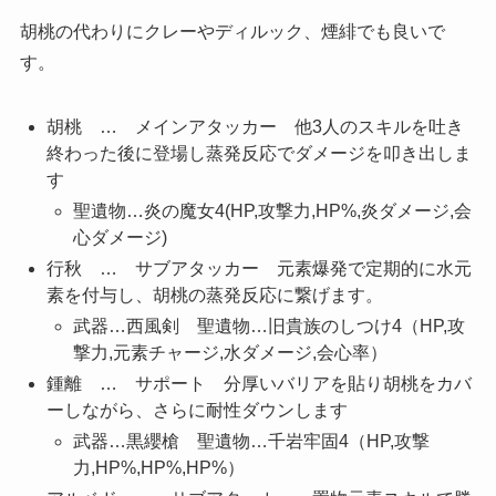
胡桃の代わりにクレーやディルック、煙緋でも良いで
す。
胡桃 … メインアタッカー 他3人のスキルを吐き
終わった後に登場し蒸発反応でダメージを叩き出しま
す
聖遺物…炎の魔女4(HP,攻撃力,HP%,炎ダメージ,会
心ダメージ)
行秋 … サブアタッカー 元素爆発で定期的に水元
素を付与し、胡桃の蒸発反応に繋げます。
武器…西風剣 聖遺物…旧貴族のしつけ4（HP,攻
撃力,元素チャージ,水ダメージ,会心率）
鍾離 … サポート 分厚いバリアを貼り胡桃をカバ
ーしながら、さらに耐性ダウンします
武器…黒纓槍 聖遺物…千岩牢固4（HP,攻撃
力,HP%,HP%,HP%）