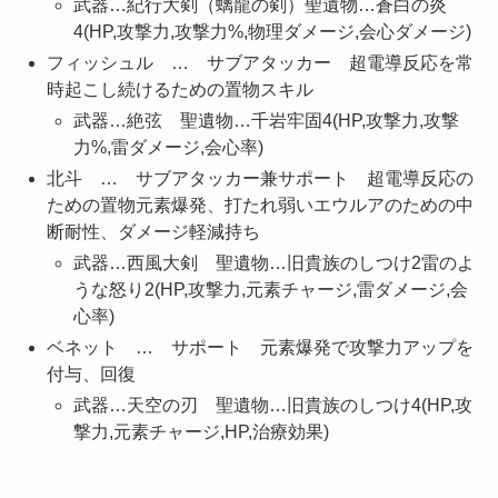
武器…紀行大剣（螭龍の剣）聖遺物…蒼白の炎
4(HP,攻撃力,攻撃力%,物理ダメージ,会心ダメージ)
フィッシュル … サブアタッカー 超電導反応を常
時起こし続けるための置物スキル
武器…絶弦 聖遺物…千岩牢固4(HP,攻撃力,攻撃
力%,雷ダメージ,会心率)
北斗 … サブアタッカー兼サポート 超電導反応の
ための置物元素爆発、打たれ弱いエウルアのための中
断耐性、ダメージ軽減持ち
武器…西風大剣 聖遺物…旧貴族のしつけ2雷のよ
うな怒り2(HP,攻撃力,元素チャージ,雷ダメージ,会
心率)
ベネット … サポート 元素爆発で攻撃力アップを
付与、回復
武器…天空の刃 聖遺物…旧貴族のしつけ4(HP,攻
撃力,元素チャージ,HP,治療効果)