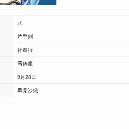
氷
片手剣
社奉行
雪鶴座
9月28日
早見沙織