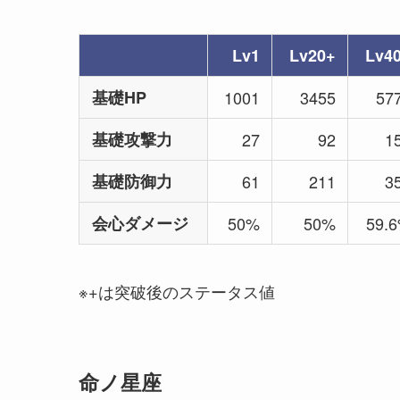
Lv1
Lv20+
Lv4
基礎HP
1001
3455
57
基礎攻撃力
27
92
1
基礎防御力
61
211
3
会心ダメージ
50%
50%
59.
※+は突破後のステータス値
命ノ星座