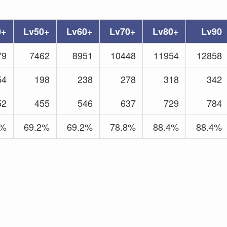
0+
Lv50+
Lv60+
Lv70+
Lv80+
Lv90
79
7462
8951
10448
11954
12858
54
198
238
278
318
342
52
455
546
637
729
784
6%
69.2%
69.2%
78.8%
88.4%
88.4%