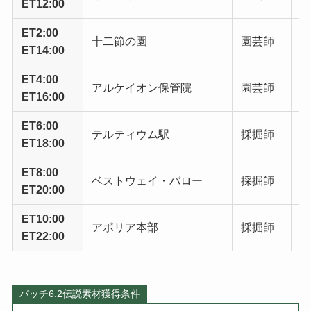
ET12:00
ET2:00
十二節の園
園芸師
パ
ET14:00
ET4:00
アルケイオン保管院
園芸師
渋
ET16:00
ET6:00
テルティウム駅
採掘師
ル
ET18:00
ET8:00
ベストウェイ・バロー
採掘師
イ
ET20:00
ET10:00
アポリア本部
採掘師
灰
ET22:00
パッチ6.2伝説素材獲得条件