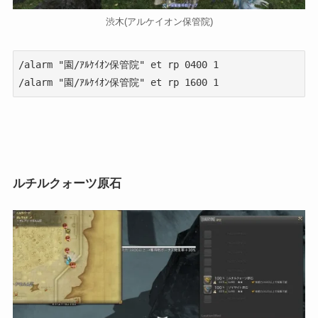
渋木(アルケイオン保管院)
/alarm "園/ｱﾙｹｲｵﾝ保管院" et rp 0400 1

/alarm "園/ｱﾙｹｲｵﾝ保管院" et rp 1600 1
ルチルクォーツ原石