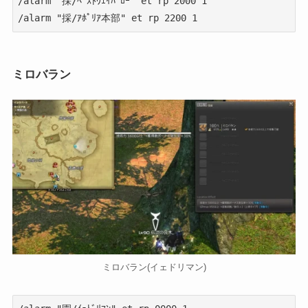
/alarm "採/ﾍﾞｽﾄｳｪｲﾊﾞﾛｰ" et rp 2000 1

/alarm "採/ｱﾎﾟﾘｱ本部" et rp 2200 1
ミロバラン
ミロバラン(イェドリマン)