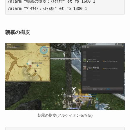
/alarm "朝霧の樹皮：ｱﾙｹｲｵﾝ" et rp 1600 1

/alarm "ｿﾞｲｻｲﾄ：ﾃﾙﾃｨ駅" et rp 1800 1
朝霧の樹皮
朝霧の樹皮(アルケイオン保管院)