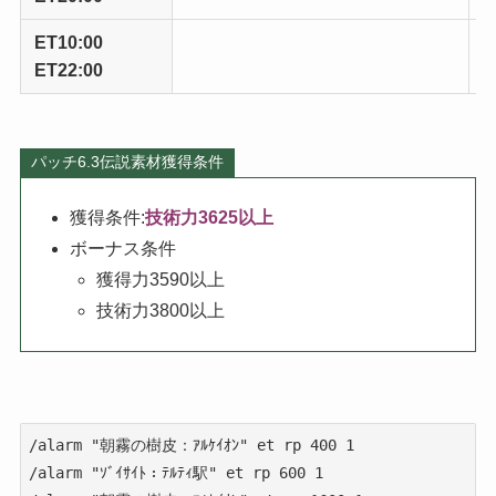
ET10:00
ET22:00
パッチ6.3伝説素材獲得条件
獲得条件:
技術力3625以上
ボーナス条件
獲得力3590以上
技術力3800以上
/alarm "朝霧の樹皮：ｱﾙｹｲｵﾝ" et rp 400 1

/alarm "ｿﾞｲｻｲﾄ：ﾃﾙﾃｨ駅" et rp 600 1
