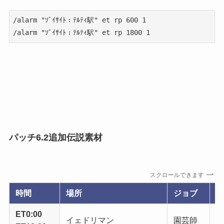
/alarm "ｿﾞｲｻｲﾄ：ﾃﾙﾃｨ駅" et rp 600 1

/alarm "ｿﾞｲｻｲﾄ：ﾃﾙﾃｨ駅" et rp 1800 1
パッチ6.2追加伝説素材
スクロールできます
時間
場所
ジョブ
素
ET0:00
イェドリマン
園芸師
ミ