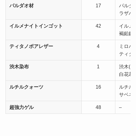
パルダオ材
17
パルダオ
ラザハン
イルメナイトインゴット
42
イルメナ
褐鉛鉱(
ティタノボアレザー
4
ミロバラ
ティタノ
渋木染布
1
渋木(5)
白花葛布
ルチルクォーツ
16
ルチルク
サベネア
超強力ゲル
48
–