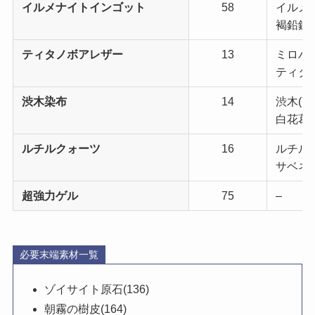
イルメナイトインゴット
58
イルメナ
褐鉛鉱(1
ティタノボアレザー
13
ミロバラ
ティタノ
渋木染布
14
渋木(70
白花葛布
ルチルクォーツ
16
ルチルク
サベネア
超強力ゲル
75
–
必要末端素材一覧
ゾイサイト原石(136)
朝霧の樹皮(164)