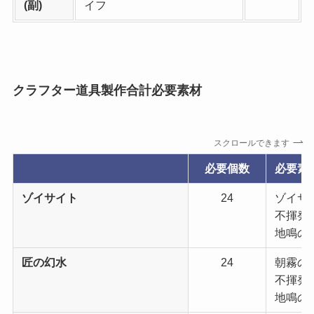
(副)
イフ
クラフター道具製作合計必要素材
スクロールできます
必要個数
必要素
ゾイサイト
24
ゾイサイ
不揮発性
地鳴の霊
匠の幻水
24
朝霧の樹
不揮発性
地鳴の霊