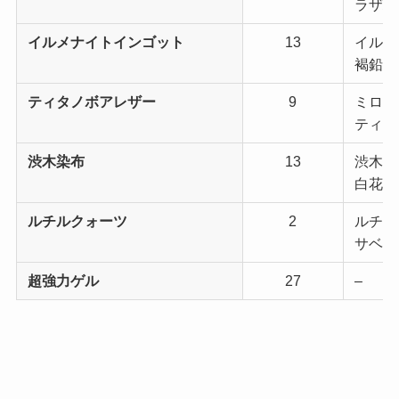
ラザハ
イルメナイトインゴット
13
イルメナ
褐鉛鉱(
ティタノボアレザー
9
ミロバラ
ティタ
渋木染布
13
渋木(6
白花葛布
ルチルクォーツ
2
ルチル
サベネ
超強力ゲル
27
–