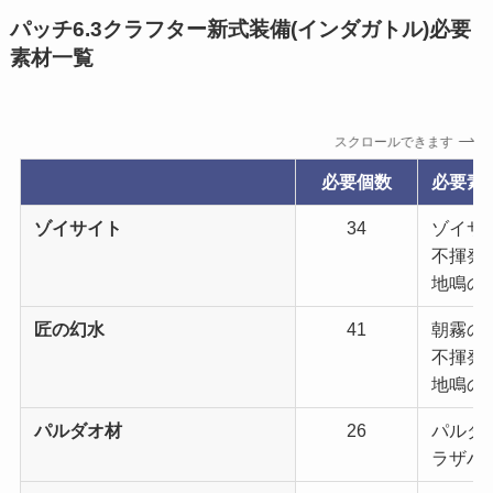
パッチ6.3クラフター新式装備(インダガトル)必要
素材一覧
スクロールできます
必要個数
必要素
ゾイサイト
34
ゾイサイ
不揮発性
地鳴の霊
匠の幻水
41
朝霧の樹
不揮発性
地鳴の霊
パルダオ材
26
パルダオ
ラザハン