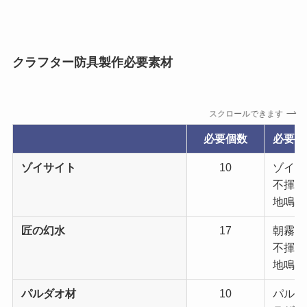
クラフター防具製作必要素材
スクロールできます
必要個数
必要素
ゾイサイト
10
ゾイサ
不揮発
地鳴の霊
匠の幻水
17
朝霧の樹
不揮発
地鳴の霊
パルダオ材
10
パルダオ