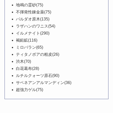
地鳴の霊砂(75)
不揮発性錬金薬(75)
パルダオ原木(135)
ラザハンのワニス(54)
イルメナイト(290)
褐鉛鉱(116)
ミロバラン(65)
ティタノボアの粗皮(26)
渋木(70)
白花葛布(28)
ルチルクォーツ原石(90)
サベネアンアルマンディン(36)
超強力ゲル(75)