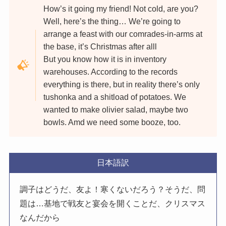
How’s it going my friend! Not cold, are you?
Well, here’s the thing… We’re going to
arrange a feast with our comrades-in-arms at
the base, it’s Christmas after alll
But you know how it is in inventory
warehouses. According to the records
everything is there, but in reality there’s only
tushonka and a shitload of potatoes. We
wanted to make olivier salad, maybe two
bowls. Amd we need some booze, too.
日本語訳
調子はどうだ、友よ！寒くないだろう？そうだ、問
題は…基地で戦友と宴会を開くことだ、クリスマス
なんだから