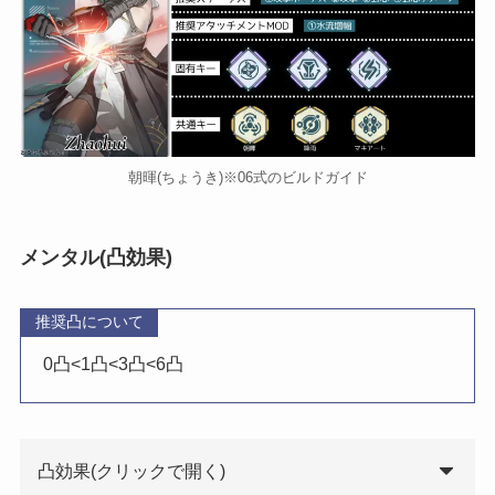
朝暉(ちょうき)※06式のビルドガイド
メンタル(凸効果)
推奨凸について
0凸<1凸<3凸<6凸
凸効果(クリックで開く)