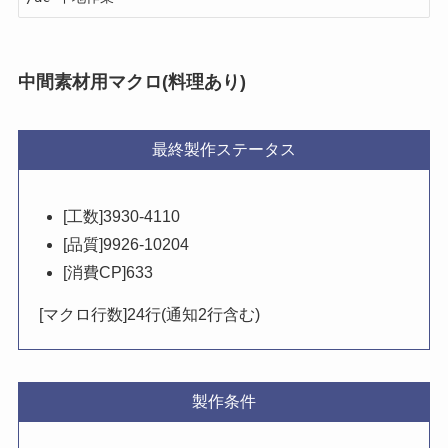
中間素材用マクロ(料理あり)
最終製作ステータス
[工数]3930-4110
[品質]9926-10204
[消費CP]633
[マクロ行数]24行(通知2行含む)
製作条件