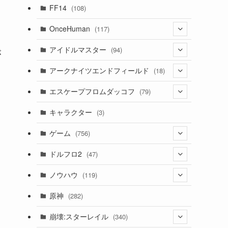
(7)
FF14
(108)
(16)
OnceHuman
(117)
(11)
(20)
アイドルマスター
(94)
が
(141)
(1)
(71)
アークナイツエンドフィールド
(18)
(2)
(3)
(17)
(14)
エスケープフロムダッコフ
(79)
(11)
(56)
(4)
(1)
(62)
キャラクター
(3)
(13)
(1)
(2)
ゲーム
(756)
(8)
(4)
ドルフロ2
(47)
(11)
(3)
ノウハウ
(119)
(10)
(1)
(14)
原神
(282)
(1)
(42)
(4)
崩壊:スターレイル
(340)