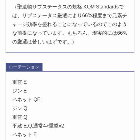
（聖遺物サブステータスの規格:KQM Standardsで
は、サブステータス厳選により66%程度まで元素チ
ャージ効率を盛れることになっているのでこのよう
な前提になっています。もちろん、現実的には66%
の厳選は苦しいはずです。)
ローテーション
重雲 E
ジン E
ベネット QE
ジン Q
重雲 Q
平蔵 E,Q,通常4>重撃x2
ベネット E