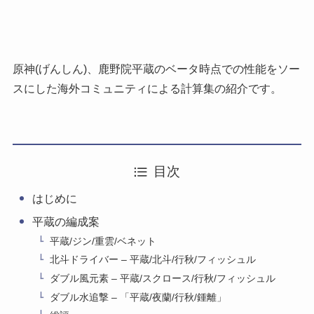
原神(げんしん)、鹿野院平蔵のベータ時点での性能をソー
スにした海外コミュニティによる計算集の紹介です。
目次
はじめに
平蔵の編成案
平蔵/ジン/重雲/ベネット
北斗ドライバー – 平蔵/北斗/行秋/フィッシュル
ダブル風元素 – 平蔵/スクロース/行秋/フィッシュル
ダブル水追撃 – 「平蔵/夜蘭/行秋/鍾離」