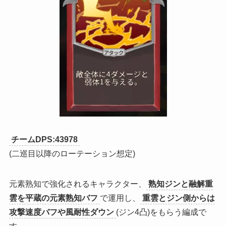
チームDPS:43978
(二巡目以降のローテーション想定)
元素熟知で強化されるキャラクター、
熟知ジンと融解重
雲を平蔵の元素熟知バフ
で運用し、
重雲とジン側からは
攻撃速度バフや風耐性ダウン
(ジン4凸)をもらう編成で