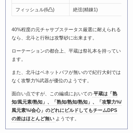
フィッシュル(6凸)
絶弦(精錬1)
40%程度の元チャサブステータス厳選に耐えられる
なら、北斗と行秋は攻撃砂に出来ます。
ローテーションの都合上、平蔵は祭礼本を持ってい
ます。
また、北斗はベネットバフが無いので紀行大剣では
なく攻撃力%武器が優位のようです。
面白い点ですが、この編成においての
平蔵は「熟
知/風元素/熟知」、「熟知/熟知/熟知」、「攻撃力%/
風元素%/会心」のどれにビルドしてもチームDPS
の差はほとんど無い
ようです。