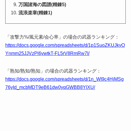
万国諸海の図譜(精錬5)
流浪楽章(精錬1)
「攻撃力%/風元素/会心率」の場合の武器ランキング：
https://docs.google.com/spreadsheets/d/1p1SuoZKUJkyO
Ynmm25JJVzPl6ywtkT-FL5rV8RmRw7I/
「熟知/熟知/熟知」の場合の武器ランキング：
https://docs.google.com/spreadsheets/d/1n_WI9c4HjMSg
76yId_mcbMDT9eB61dw0yqGWBB8YlXU/