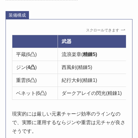
装備構成
スクロールできます
武器
平蔵(6凸)
流浪楽章(
精錬5)
ジン(
4凸
)
西風剣(精錬5)
重雲(6凸)
紀行大剣(精錬1)
ベネット(6凸)
ダークアレイの閃光(精錬1)
現実的には厳しい元素チャージ効率のラインなの
で、実際に運用するならジンや重雲は元チャが良さ
そうです。